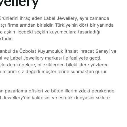
wellery
ürünlerini ihraç eden Label Jewellery, aynı zamanda
çı firmalarından birisidir. Türkiye’nin dört bir yanında
üze aşkın ilçedeki seçkin kuyumculara tasarladığı
ktadır.
stanbul'da Özbolat Kuyumculuk İthalat İhracat Sanayi ve
mi ve Label Jewellery markası ile faaliyete geçti.
lerden küpelere, bileziklerden bilekliklere yüzlerce
rımlarını siz değerli müşterilerine sunmaktan gurur
an pazarlama ofisleri ve bütün illerimizdeki perakende
 Jewellery'nin kalitesini ve estetik dünyasını sizlere