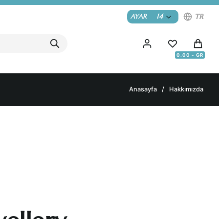
14
TR
AYAR
Anasayfa
Hakkımızda