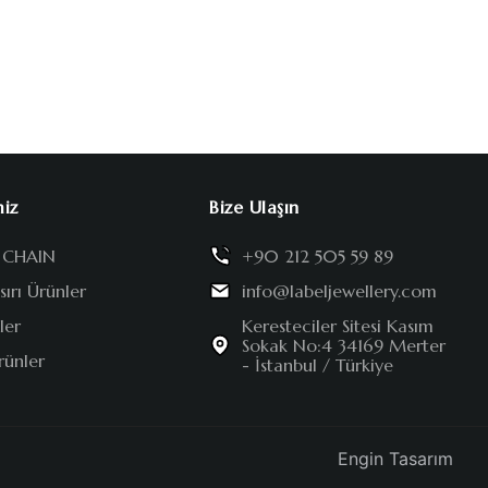
miz
Bize Ulaşın
 CHAIN
+90 212 505 59 89
ırı Ürünler
info@labeljewellery.com
ler
Keresteciler Sitesi Kasım
Sokak No:4 34169 Merter
rünler
- İstanbul / Türkiye
Engin Tasarım