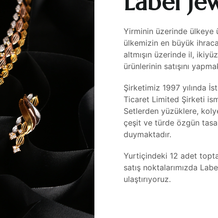
Label Je
Yirminin üzerinde ülkeye 
ülkemizin en büyük ihracat
altmışın üzerinde il, ikiy
ürünlerinin satışını yapma
Şirketimiz 1997 yılında İ
Ticaret Limited Şirketi is
Setlerden yüzüklere, kolye
çeşit ve türde özgün tasa
duymaktadır.
Yurtiçindeki 12 adet topt
satış noktalarımızda Label
ulaştırıyoruz.