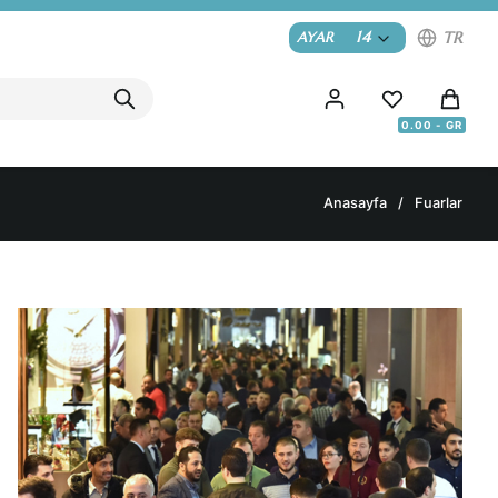
14
TR
AYAR
Anasayfa
Fuarlar