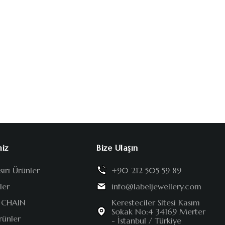
miz
Bize Ulaşın
ırı Ürünler
+90 212 505 59 89
ler
info@labeljewellery.com
 CHAIN
Keresteciler Sitesi Kasım
Sokak No:4 34169 Merter
rünler
- İstanbul / Türkiye