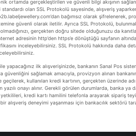
nik ortamda gerçekleştirilen ve güvenli bilgi akışının sağla
i standardı olan SSL Protokolü sayesinde, alışveriş yapark
z, b2b.labeljewellery.com’dan bağımsız olarak şifrelenerek, p
emine güvenli olarak iletilir. Ayrıca SSL Protokolü, bulunmak
olmadığınızı, gerçekten doğru sitede olduğunuzu da kanıtlar
, internet adresinin http’den https’e dönüştüğü sayfanın altınd
ifikasını inceleyebilirsiniz. SSL Protokolü hakkında daha det
eleyebilirsiniz.
ız ile yapacağınız ilk alışverişinizde, bankanın Sanal Pos sis
tra güvenliğini sağlamak amacıyla, provizyon alınan bankanı
 geçilerek, kullanılan kredi kartının, gerçekten üzerinde adı 
ın yazılı onayı alınır. Gerekli görülen durumlarda, banka ya d
tkilileri, kredi kartı hamilini telefonla arayarak sipariş teyid
bir alışveriş deneyimi yaşanması için bankacılık sektörü tar