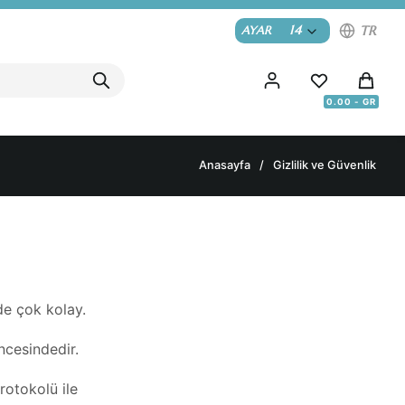
14
TR
AYAR
Anasayfa
Gizlilik ve Güvenlik
e çok kolay.
ncesindedir.
rotokolü ile