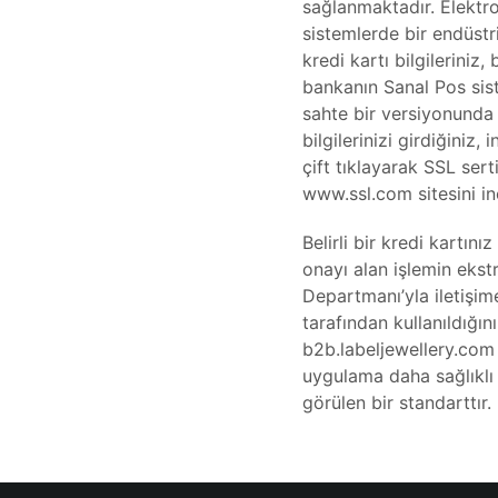
sağlanmaktadır. Elektro
sistemlerde bir endüstr
kredi kartı bilgilerini
bankanın Sanal Pos sist
sahte bir versiyonunda 
bilgilerinizi girdiğiniz
çift tıklayarak SSL sert
www.ssl.com sitesini inc
Belirli bir kredi kartın
onayı alan işlemin eks
Departmanı’yla iletişime
tarafından kullanıldığın
b2b.labeljewellery.com ye
uygulama daha sağlıklı 
görülen bir standarttır.