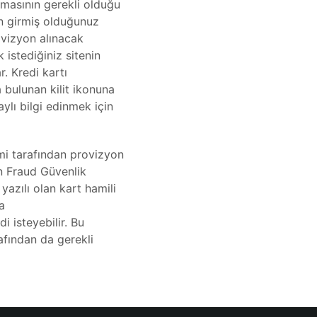
nmasının gerekli olduğu
en girmiş olduğunuz
rovizyon alınacak
 istediğiniz sitenin
. Kredi kartı
a bulunan kilit ikonuna
aylı bilgi edinmek için
temi tarafından provizyon
n Fraud Güvenlik
yazılı olan kart hamili
a
i isteyebilir. Bu
afından da gerekli